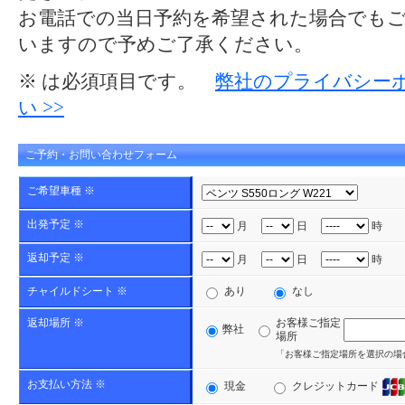
お電話での当日予約を希望された場合でも
いますので予めご了承ください。
※ は必須項目です。
弊社のプライバシー
い >>
ご予約・お問い合わせフォーム
ご希望車種 ※
出発予定 ※
月
日
時
返却予定 ※
月
日
時
チャイルドシート ※
あり
なし
返却場所 ※
お客様ご指定
弊社
場所
「お客様ご指定場所を選択の場
お支払い方法 ※
現金
クレジットカード